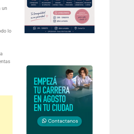
a un
odo lo
la
entas