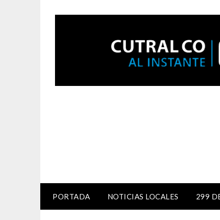
PORTADA
NOTICIAS LOCALES
299 D