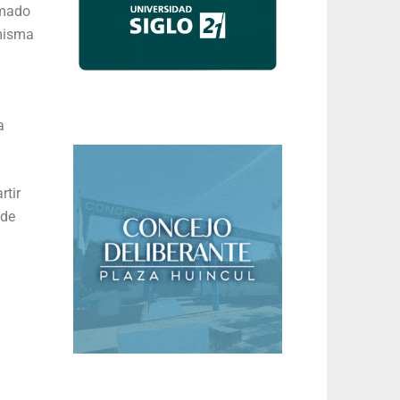
amado
 misma
a
rtir
 de