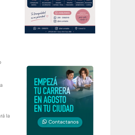
o
la
rá la