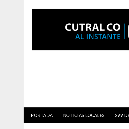
PORTADA
NOTICIAS LOCALES
299 D