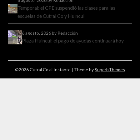
6 agosto, 2026
by Redacción
Temporal: el CPE suspendió las clases para las
escuelas de Cutral Co y Huincul
6 agosto, 2026
by Redacción
Plaza Huincul: el pago de ayudas continuará hoy
©2026 Cutral Co al Instante
| Theme by
SuperbThemes