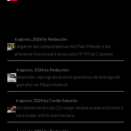
6 agosto, 2026
by Redacción
Llegaron las computadoras del Plan Pehuén y las
primeras fueron para la escuela N° 47 de Cayanta
6 agosto, 2026
by Redacción
Atención: reprogramaron el operativo de entrega de
garrafas en Plaza Huincul
6 agosto, 2026
by Cecilia Soberón
Accidente en la ruta 22: mujer embarazada está bien y
otra mujer sufrió una fractura