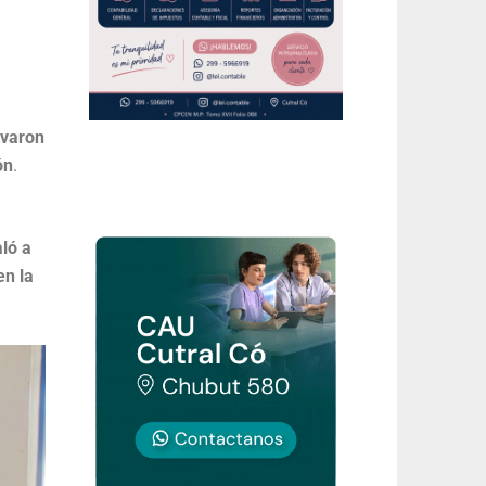
evaron
ón
.
aló a
en la