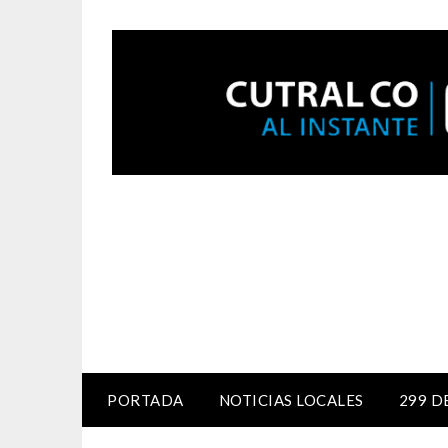
PORTADA
NOTICIAS LOCALES
299 D