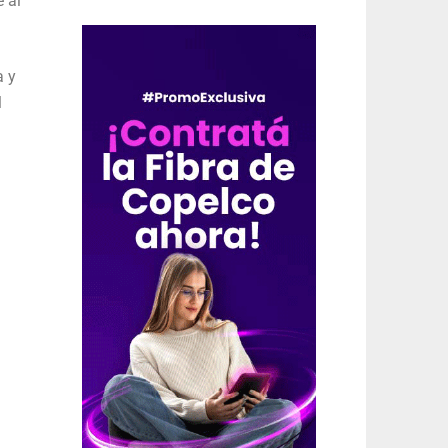
e al
a y
l