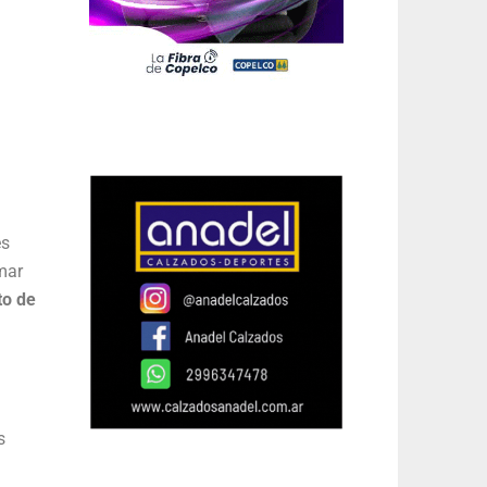
es
mar
to de
s