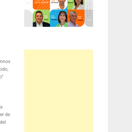
umnos
todo,
o”
ia
er de
del