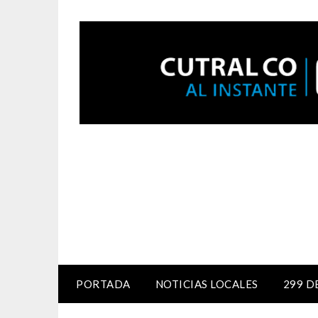
PORTADA
NOTICIAS LOCALES
299 D