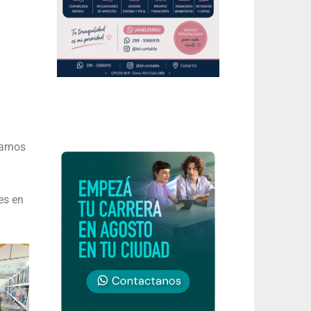
parnos
es en