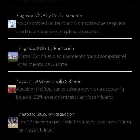
8 agosto, 2026
by Cecilia Soberón
Acipan sobre Halliburton: "Es insólito que se quiera
modificar contratos en plena ejecución"
7 agosto, 2026
by Redacción
Cutral Co: Nuevo equipamiento para acompañar el
crecimiento de Alianza
7 agosto, 2026
by Cecilia Soberón
Abusivo: Halliburton presiona a pymes a aceptar la
baja del 23% en sus contratos en Vaca Muerta
7 agosto, 2026
by Redacción
Las 32 viviendas para adultos mayores se construirán
en Plaza Huincul