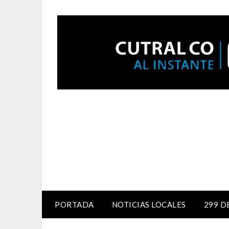
PORTADA
NOTICIAS LOCALES
299 D