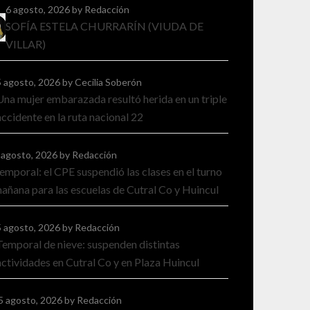
6 agosto, 2026
by Redacción
SOFÍA ESTELA CHURRARÍN (VIUDA DE
VILLAR)
5 agosto, 2026
by Cecilia Soberón
Una mujer embarazada resultó herida en un triple
accidente en la ruta nacional 22
 agosto, 2026
by Redacción
emporal: el CPE suspendió las clases en el turno
añana para las escuelas de Cutral Co y Huincul
5 agosto, 2026
by Redacción
Temporal de nieve: suspenden distintas
actividades en Cutral Co y en Plaza Huincul
5 agosto, 2026
by Redacción