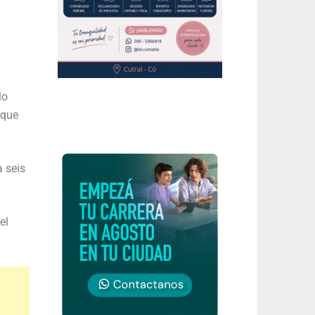
lo
 que
 seis
el