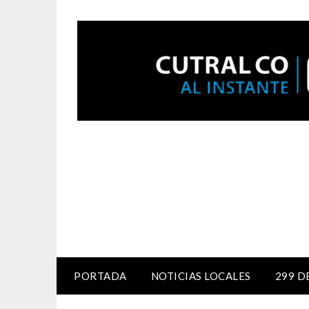
PORTADA
NOTICIAS LOCALES
299 D