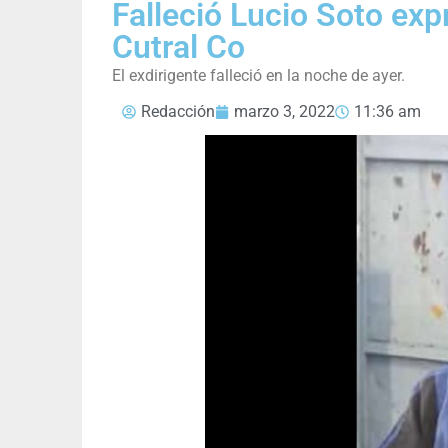
Falleció Lucio Soto exp
Cutral Co
El exdirigente falleció en la noche de ayer.
Redacción
marzo 3, 2022
11:36 am