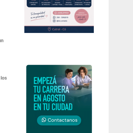
un
 los