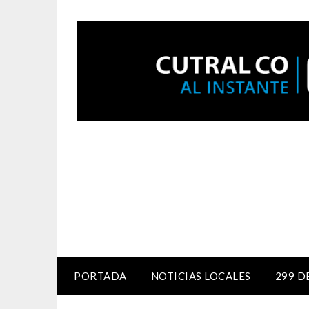
PORTADA
NOTICIAS LOCALES
299 D