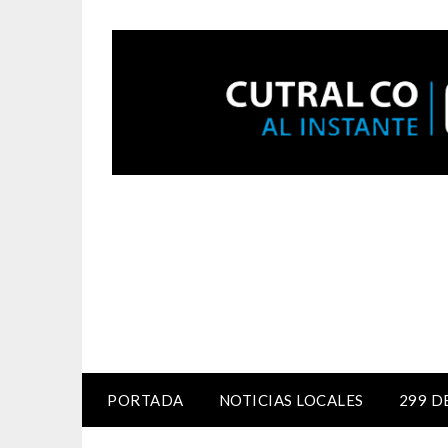
PORTADA
NOTICIAS LOCALES
299 D