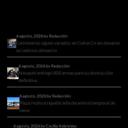
6 agosto, 2026
by Redacción
Camioneros siguen varados: en Cutral Co les donaron
un sabroso almuerzo
6 agosto, 2026
by Redacción
Neuquén entregó 800 armas para su destrucción
definitiva
6 agosto, 2026
by Redacción
Plaza Huincul repatió leña durante el temporal de
nieve
6 agosto, 2026
by Cecilia Kobryniec