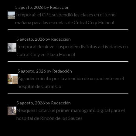
5 agosto, 2026
by Redacción
Temporal: el CPE suspendió las clases en el turno
mañana para las escuelas de Cutral Co y Huincul
5 agosto, 2026
by Redacción
Temporal de nieve: suspenden distintas actividades en
Cutral Co y en Plaza Huincul
5 agosto, 2026
by Redacción
Agradecimiento por la atención de un paciente en el
hospital de Cutral Co
5 agosto, 2026
by Redacción
Neuquén licitará el primer mamógrafo digital para el
hospital de Rincón de los Sauces