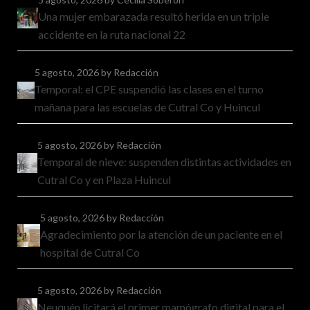
Una mujer embarazada resultó herida en un triple
accidente en la ruta nacional 22
5 agosto, 2026
by Redacción
Temporal: el CPE suspendió las clases en el turno
mañana para las escuelas de Cutral Co y Huincul
5 agosto, 2026
by Redacción
Temporal de nieve: suspenden distintas actividades en
Cutral Co y en Plaza Huincul
5 agosto, 2026
by Redacción
Agradecimiento por la atención de un paciente en el
hospital de Cutral Co
5 agosto, 2026
by Redacción
Neuquén licitará el primer mamógrafo digital para el