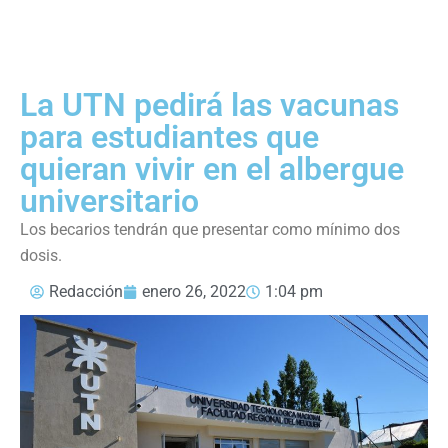
La UTN pedirá las vacunas
para estudiantes que
quieran vivir en el albergue
universitario
Los becarios tendrán que presentar como mínimo dos
dosis.
Redacción
enero 26, 2022
1:04 pm