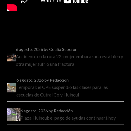
6 agosto, 2026
by Cecilia Soberón
Accidente en la ruta 22: mujer embarazada está bien y
otra mujer sufrió una fractura
6 agosto, 2026
by Redacción
Temporal: el CPE suspendió las clases para las
escuelas de Cutral Co y Huincul
6 agosto, 2026
by Redacción
Plaza Huincul: el pago de ayudas continuará hoy