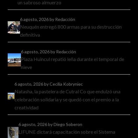
un sabroso almuerzo
6 agosto, 2026
by Redacción
Neuquén entregó 800 armas para su destrucción
definitiva
6 agosto, 2026
by Redacción
Plaza Huincul repatió leña durante el temporal de
nieve
6 agosto, 2026
by Cecilia Kobryniec
Natasha, la pastelera de Cutral Co que endulzó una
celebración solidaria y se quedó con el premio a la
creatividad
6 agosto, 2026
by Diego Soberon
LIFUNE dictará capacitación sobre el Sistema