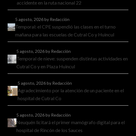
accidente en la ruta nacional 22
5 agosto, 2026
by Redacción
Temporal: el CPE suspendió las clases en el turno
mañana para las escuelas de Cutral Co y Huincul
5 agosto, 2026
by Redacción
Temporal de nieve: suspenden distintas actividades en
Cutral Co y en Plaza Huincul
5 agosto, 2026
by Redacción
Agradecimiento por la atención de un paciente en el
hospital de Cutral Co
5 agosto, 2026
by Redacción
Neuquén licitará el primer mamógrafo digital para el
hospital de Rincón de los Sauces