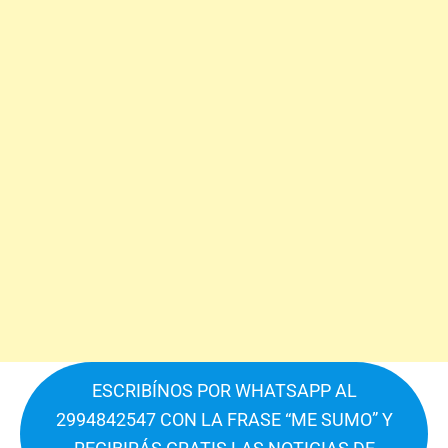
ESCRIBÍNOS POR WHATSAPP AL
2994842547 CON LA FRASE “ME SUMO” Y