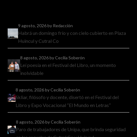
9 agosto, 2026
by Redacción
Habrá un domingo frío y con cielo cubierto en Plaza
Huincul y Cutral Co
8 agosto, 2026
by Cecilia Soberón
Leí poesía en el Festival del Libro, un momento
inolvidable
8 agosto, 2026
by Cecilia Soberón
Skliar, filósofo y docente, disertó en el Festival del
Libro y Expo Vocacional “El Mundo en Letras”
8 agosto, 2026
by Cecilia Soberón
Paro de trabajadores de Unipa, que brinda seguridad