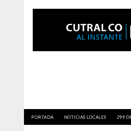
PORTADA
NOTICIAS LOCALES
299 D