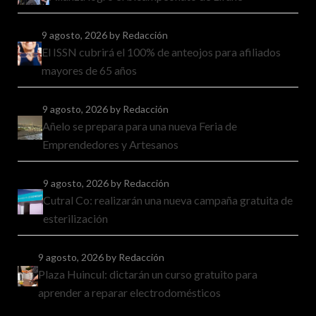
9 agosto, 2026
by Redacción
El ISSN cubrirá el 100% de anteojos para afiliados
mayores de 65 años
9 agosto, 2026
by Redacción
Añelo se prepara para una nueva Feria de
Emprendedores y Artesanos
9 agosto, 2026
by Redacción
Cutral Co: realizarán una nueva campaña gratuita de
esterilización
9 agosto, 2026
by Redacción
Plaza Huincul: dictarán un curso gratuito para
aprender a reparar electrodomésticos