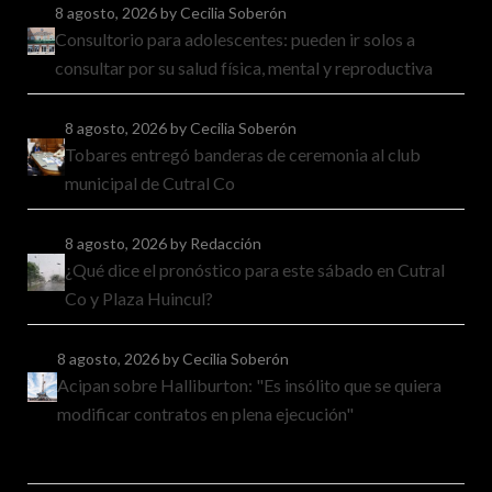
8 agosto, 2026
by Cecilia Soberón
Consultorio para adolescentes: pueden ir solos a
consultar por su salud física, mental y reproductiva
8 agosto, 2026
by Cecilia Soberón
Tobares entregó banderas de ceremonia al club
municipal de Cutral Co
8 agosto, 2026
by Redacción
¿Qué dice el pronóstico para este sábado en Cutral
Co y Plaza Huincul?
8 agosto, 2026
by Cecilia Soberón
Acipan sobre Halliburton: "Es insólito que se quiera
modificar contratos en plena ejecución"