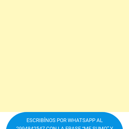
ESCRIBÍNOS POR WHATSAPP AL
2994842547 CON LA FRASE “ME SUMO” Y