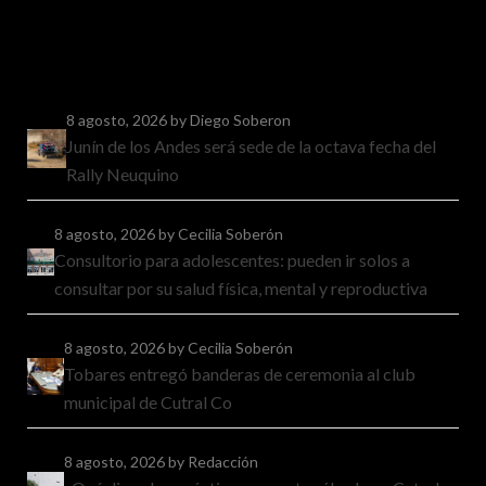
8 agosto, 2026
by Diego Soberon
Junín de los Andes será sede de la octava fecha del
Rally Neuquino
8 agosto, 2026
by Cecilia Soberón
Consultorio para adolescentes: pueden ir solos a
consultar por su salud física, mental y reproductiva
8 agosto, 2026
by Cecilia Soberón
Tobares entregó banderas de ceremonia al club
municipal de Cutral Co
8 agosto, 2026
by Redacción