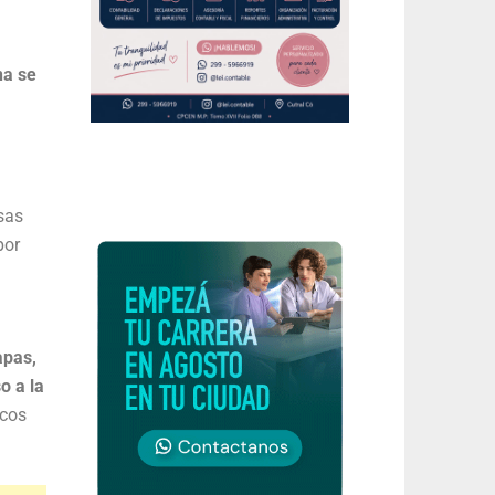
na se
sas
por
apas,
o a la
ecos