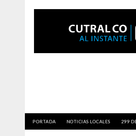
PORTADA
NOTICIAS LOCALES
299 D