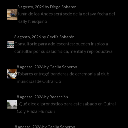
8 agosto, 2026
by Diego Soberon
Junín de los Andes será sede de la octava fecha del
Rally Neuquino
8 agosto, 2026
by Cecilia Soberón
Consultorio para adolescentes: pueden ir solos a
consultar por su salud física, mental y reproductiva
8 agosto, 2026
by Cecilia Soberón
Tobares entregó banderas de ceremonia al club
municipal de Cutral Co
8 agosto, 2026
by Redacción
¿Qué dice el pronóstico para este sábado en Cutral
Co y Plaza Huincul?
8 agosto, 2026
by Cecilia Soberón