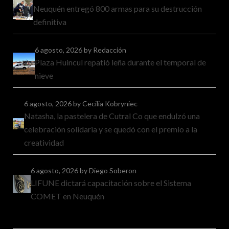
Neuquén entregó 800 armas para su destrucción
definitiva
6 agosto, 2026
by Redacción
Plaza Huincul repatió leña durante el temporal de
nieve
6 agosto, 2026
by Cecilia Kobryniec
Natasha, la pastelera de Cutral Co que endulzó una
celebración solidaria y se quedó con el premio a la
creatividad
6 agosto, 2026
by Diego Soberon
LIFUNE dictará capacitación sobre el Sistema
COMET en Neuquén