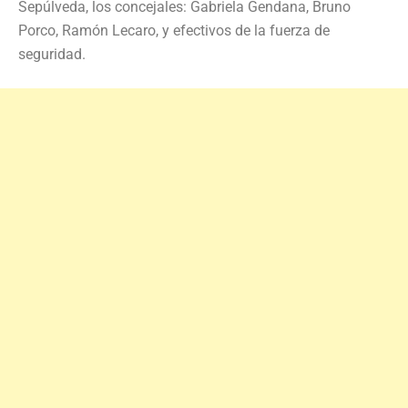
Sepúlveda, los concejales: Gabriela Gendana, Bruno
Porco, Ramón Lecaro, y efectivos de la fuerza de
seguridad.