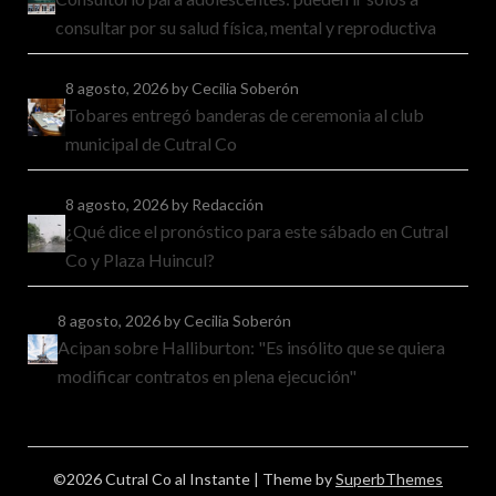
consultar por su salud física, mental y reproductiva
8 agosto, 2026
by Cecilia Soberón
Tobares entregó banderas de ceremonia al club
municipal de Cutral Co
8 agosto, 2026
by Redacción
¿Qué dice el pronóstico para este sábado en Cutral
Co y Plaza Huincul?
8 agosto, 2026
by Cecilia Soberón
Acipan sobre Halliburton: "Es insólito que se quiera
modificar contratos en plena ejecución"
©2026 Cutral Co al Instante
| Theme by
SuperbThemes