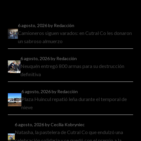
6 agosto, 2026
by Redacción
Camioneros siguen varados: en Cutral Co les donaron
un sabroso almuerzo
6 agosto, 2026
by Redacción
Neuquén entregó 800 armas para su destrucción
definitiva
6 agosto, 2026
by Redacción
Plaza Huincul repatió leña durante el temporal de
nieve
6 agosto, 2026
by Cecilia Kobryniec
Natasha, la pastelera de Cutral Co que endulzó una
celebración solidaria y se quedó con el premio a la