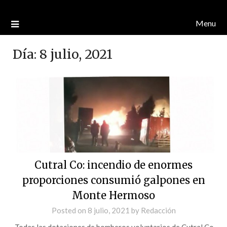
Menu
Día:
8 julio, 2021
Cutral Co: incendio de enormes
proporciones consumió galpones en
Monte Hermoso
Posted on
8 julio, 2021
by
Redacción
.Todas las dotaciones de bomberos voluntarios de Cutral Co