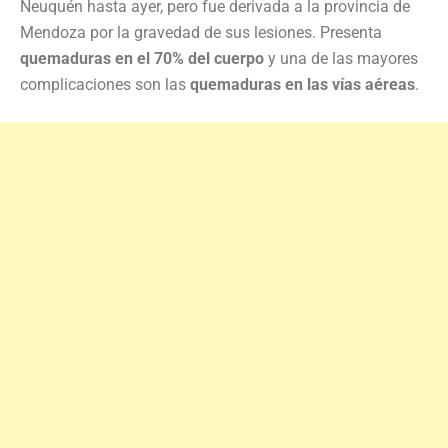
Neuquén hasta ayer, pero fue derivada a la provincia de
Mendoza por la gravedad de sus lesiones. Presenta
quemaduras en el 70% del cuerpo
y una de las mayores
complicaciones son las
quemaduras en las vías aéreas
.