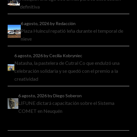
definitiva
6 agosto, 2026
by Redacción
Plaza Huincul repatió leña durante el temporal de
nieve
6 agosto, 2026
by Cecilia Kobryniec
Natasha, la pastelera de Cutral Co que endulzó una
celebración solidaria y se quedó con el premio a la
creatividad
6 agosto, 2026
by Diego Soberon
LIFUNE dictará capacitación sobre el Sistema
COMET en Neuquén