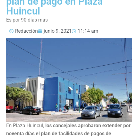
plan de pago en Plaza
Huincul
Es por 90 días más
Redacción
junio 9, 2021
11:14 am
En Plaza Huincul,
los concejales aprobaron extender por
noventa días el plan de facilidades de pagos de