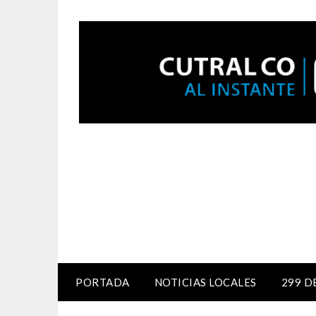
PORTADA
NOTICIAS LOCALES
299 D