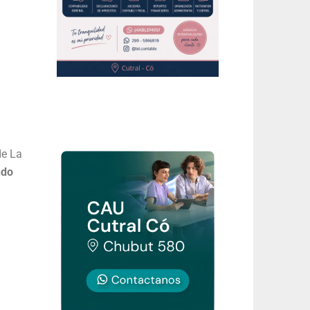
de La
ndo