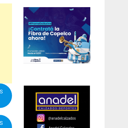
IS
IS