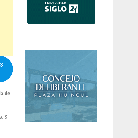
IS
da de
s
. Si