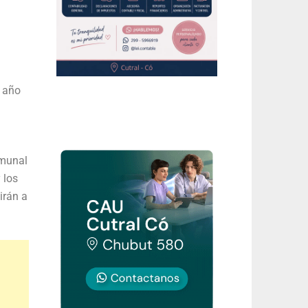
l año
omunal
 los
irán a