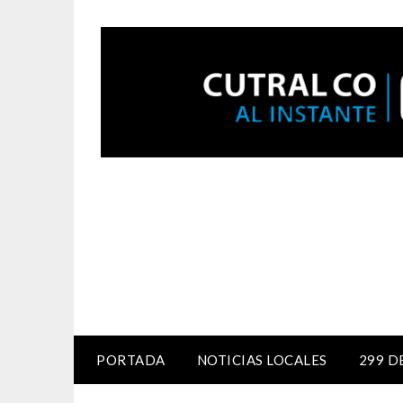
PORTADA
NOTICIAS LOCALES
299 D