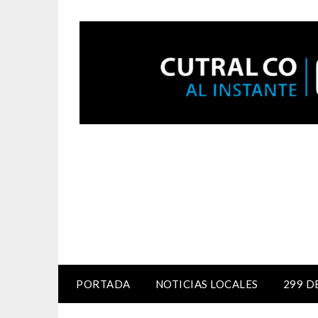
PORTADA
NOTICIAS LOCALES
299 D