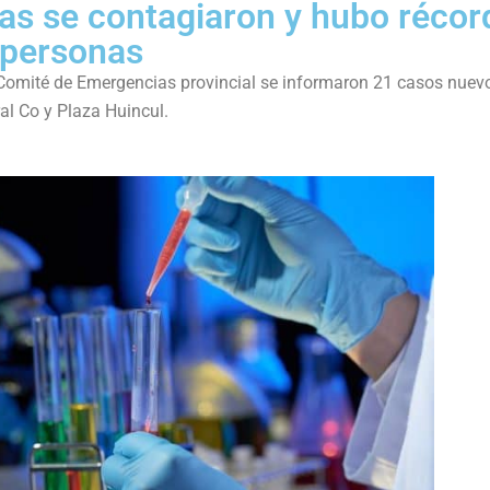
as se contagiaron y hubo récor
 personas
 Comité de Emergencias provincial se informaron 21 casos nuev
al Co y Plaza Huincul.