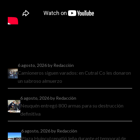
6 agosto, 2026
by Redacción
Camioneros siguen varados: en Cutral Co les donaron
un sabroso almuerzo
6 agosto, 2026
by Redacción
Neuquén entregó 800 armas para su destrucción
definitiva
6 agosto, 2026
by Redacción
Plaza Huincul repatió leña durante el temporal de