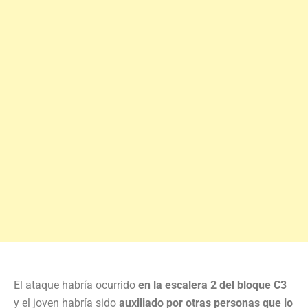
El ataque habría ocurrido
en la escalera 2 del bloque C3
y el joven habría sido
auxiliado por otras personas que lo