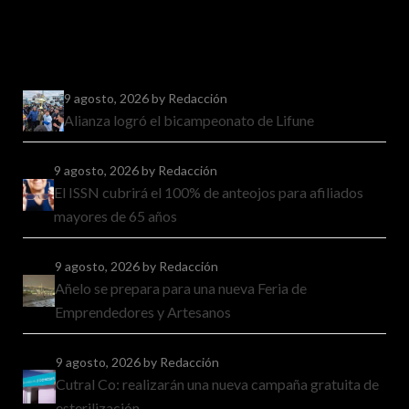
9 agosto, 2026
by Redacción
Alianza logró el bicampeonato de Lifune
9 agosto, 2026
by Redacción
El ISSN cubrirá el 100% de anteojos para afiliados
mayores de 65 años
9 agosto, 2026
by Redacción
Añelo se prepara para una nueva Feria de
Emprendedores y Artesanos
9 agosto, 2026
by Redacción
Cutral Co: realizarán una nueva campaña gratuita de
esterilización