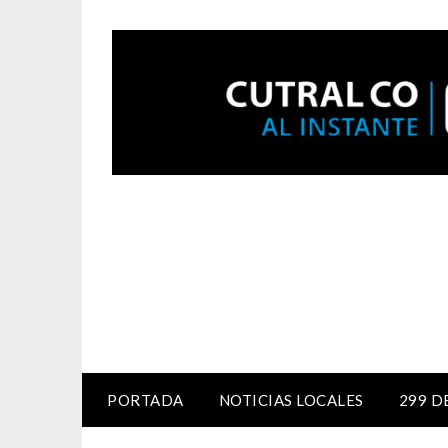
PORTADA
NOTICIAS LOCALES
299 D