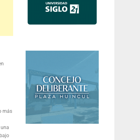
en
ño más
e una
 bajo