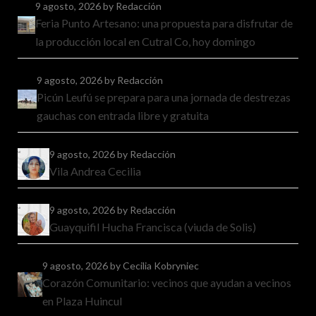
9 agosto, 2026
by Redacción
Feria Punto Artesano: una propuesta para disfrutar de
la producción local en Cutral Co, hoy domingo
9 agosto, 2026
by Redacción
Picún Leufú se prepara para una jornada de destrezas
gauchas con entrada libre y gratuita
9 agosto, 2026
by Redacción
Vila Andrea Cecilia
9 agosto, 2026
by Redacción
Guayquifil Hucha Francisca (viuda de Solis)
9 agosto, 2026
by Cecilia Kobryniec
Corazón Comunitario: vecinos que ayudan a vecinos
en Plaza Huincul