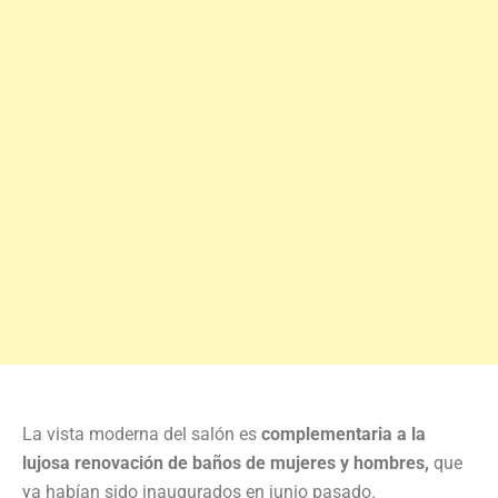
La vista moderna del salón es
complementaria a la
lujosa renovación de baños de mujeres y hombres,
que
ya habían sido inaugurados en junio pasado.