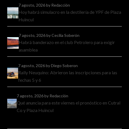
7 agosto, 2026
by Redacción
Hoy habrá simulacro en la destilería de YPF de Plaza
Huincul
7 agosto, 2026
by Cecilia Soberón
Habrá banderazo en el club Petrolero para exigir
asamblea
7 agosto, 2026
by Diego Soberon
Rally Neuquino: Abrieron las inscripciones para las
fechas 5 y 6
7 agosto, 2026
by Redacción
Qué anuncia para este viernes el pronóstico en Cutral
Co y Plaza Huincul