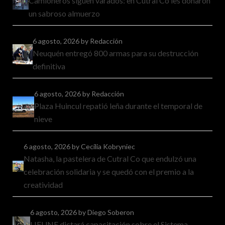
Camioneros siguen varados: en Cutral Co les donaron
un sabroso almuerzo
6 agosto, 2026
by Redacción
Neuquén entregó 800 armas para su destrucción
definitiva
6 agosto, 2026
by Redacción
Plaza Huincul repatió leña durante el temporal de
nieve
6 agosto, 2026
by Cecilia Kobryniec
Natasha, la pastelera de Cutral Co que endulzó una
celebración solidaria y se quedó con el premio a la
creatividad
6 agosto, 2026
by Diego Soberon
LIFUNE dictará capacitación sobre el Sistema