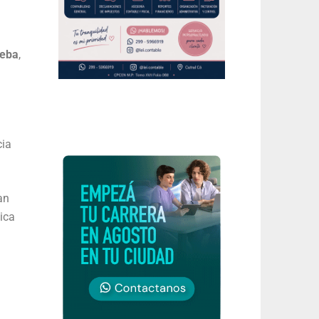
ueba
,
cia
an
ica