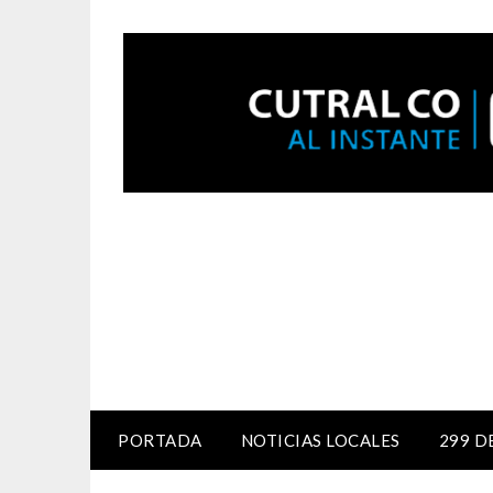
PORTADA
NOTICIAS LOCALES
299 D