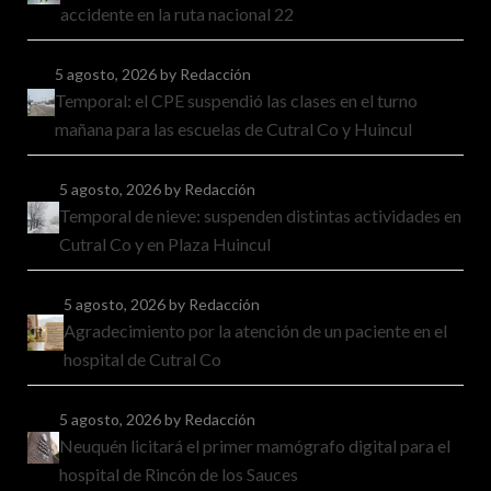
accidente en la ruta nacional 22
5 agosto, 2026
by Redacción
Temporal: el CPE suspendió las clases en el turno
mañana para las escuelas de Cutral Co y Huincul
5 agosto, 2026
by Redacción
Temporal de nieve: suspenden distintas actividades en
Cutral Co y en Plaza Huincul
5 agosto, 2026
by Redacción
Agradecimiento por la atención de un paciente en el
hospital de Cutral Co
5 agosto, 2026
by Redacción
Neuquén licitará el primer mamógrafo digital para el
hospital de Rincón de los Sauces