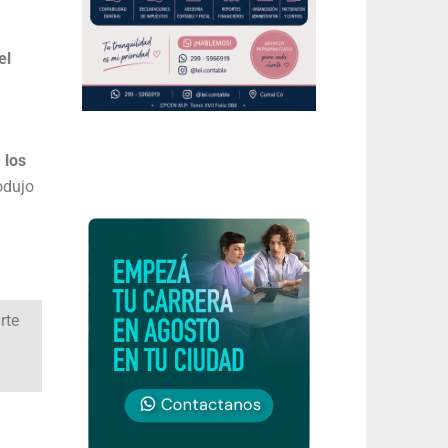
el
 los
odujo
rte