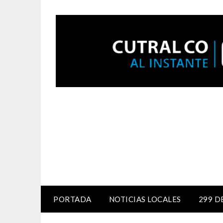
PORTADA
NOTICIAS LOCALES
299 D