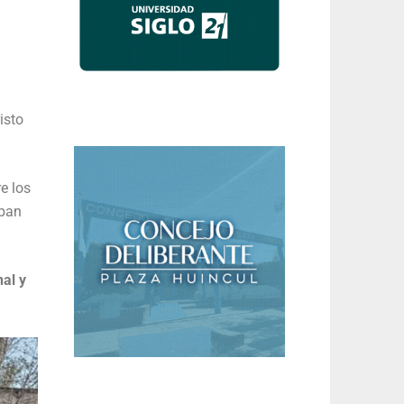
isto
e los
aban
nal y