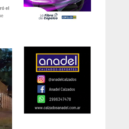
ró el
ue