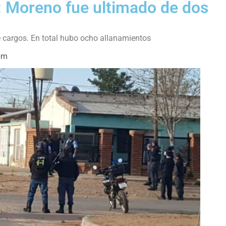
: Moreno fue ultimado de dos
 cargos. En total hubo ocho allanamientos
pm