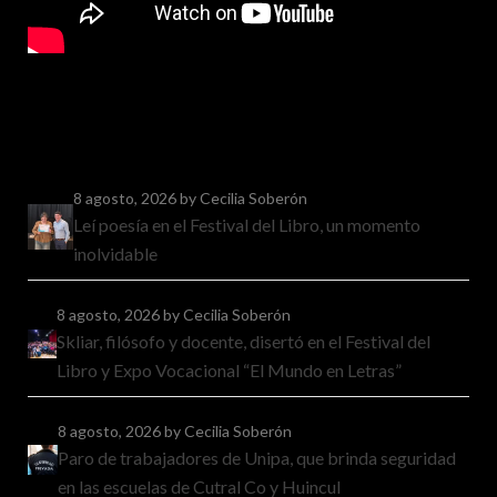
8 agosto, 2026
by Cecilia Soberón
Leí poesía en el Festival del Libro, un momento
inolvidable
8 agosto, 2026
by Cecilia Soberón
Skliar, filósofo y docente, disertó en el Festival del
Libro y Expo Vocacional “El Mundo en Letras”
8 agosto, 2026
by Cecilia Soberón
Paro de trabajadores de Unipa, que brinda seguridad
en las escuelas de Cutral Co y Huincul