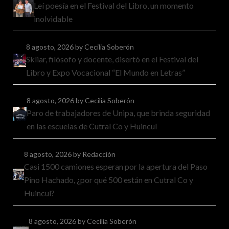
Leí poesía en el Festival del Libro, un momento
inolvidable
8 agosto, 2026
by Cecilia Soberón
Skliar, filósofo y docente, disertó en el Festival del
Libro y Expo Vocacional “El Mundo en Letras”
8 agosto, 2026
by Cecilia Soberón
Paro de trabajadores de Unipa, que brinda seguridad
en las escuelas de Cutral Co y Huincul
8 agosto, 2026
by Redacción
Casi 1500 camiones esperan por la apertura del Paso
Pino Hachado, ¿por qué 500 están en Cutral Co y
Huincul?
8 agosto, 2026
by Cecilia Soberón