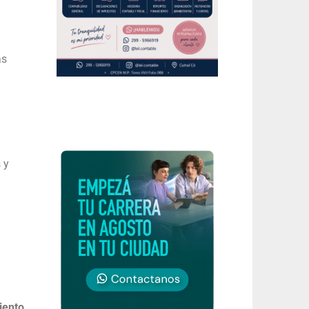
as
 y
iento