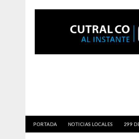
PORTADA
NOTICIAS LOCALES
299 D