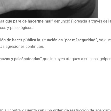
 para que pare de hacerme mal”
denunció Florencia a través de l
icos y psicológicos.
ión de hacer pública la situación es “por mí seguridad”,
ya que
 las agresiones continúan.
nazas y psicópateadas”
que incluyen ataques a su casa, golpes
en su contra y
cuenta con una orden de restricción de acercam