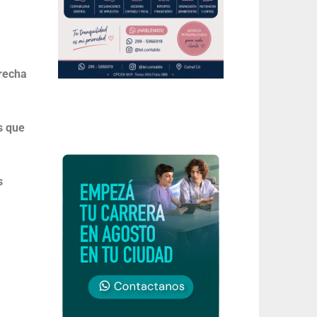
erecha
s que
s