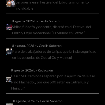
Leí poesía en el Festival del Libro, un momento
inolvidable
8 agosto, 2026
by Cecilia Soberón
Skliar, filósofo y docente, disertó en el Festival del
Libro y Expo Vocacional “El Mundo en Letras”
8 agosto, 2026
by Cecilia Soberón
Paro de trabajadores de Unipa, que brinda seguridad
en las escuelas de Cutral Co y Huincul
8 agosto, 2026
by Redacción
Casi 1500 camiones esperan por la apertura del Paso
Pino Hachado, ¿por qué 500 están en Cutral Co y
Huincul?
8 agosto, 2026
by Cecilia Soberón