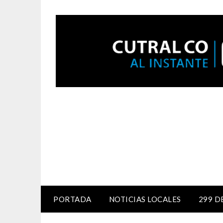
PORTADA
NOTICIAS LOCALES
299 D