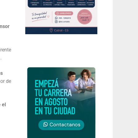
ensor
rente
.
os
ior de
 el